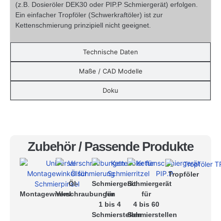
(z.B. Dosieröler DEK30 oder PIP.P Schmiergerät) erfolgen.
Ein einfacher Tropföler (Schwerkraftöler) ist zur
Kettenschmierung prinzipiell nicht geeignet.
Technische Daten
Maße / CAD Modelle
Doku
Zubehör / Passende Produkte
Tropföler
Öl-
Schmiergerät
Schmiergerät
Montagewinkel
Verschraubungen
für
für
1 bis 4
4 bis 60
Schmierstellen
Schmierstellen