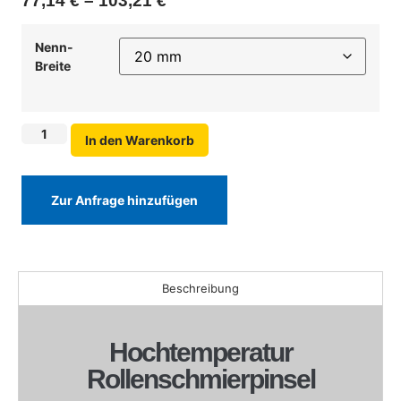
77,14
€
–
103,21
€
Nenn-
Breite
In den Warenkorb
Zur Anfrage hinzufügen
Beschreibung
Hochtemperatur
Rollenschmierpinsel