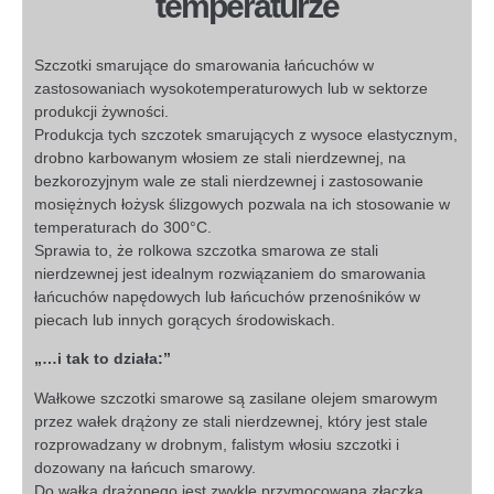
temperaturze
Szczotki smarujące do smarowania łańcuchów w
zastosowaniach wysokotemperaturowych lub w sektorze
produkcji żywności.
Produkcja tych szczotek smarujących z wysoce elastycznym,
drobno karbowanym włosiem ze stali nierdzewnej, na
bezkorozyjnym wale ze stali nierdzewnej i zastosowanie
mosiężnych łożysk ślizgowych pozwala na ich stosowanie w
temperaturach do 300°C.
Sprawia to, że rolkowa szczotka smarowa ze stali
nierdzewnej jest idealnym rozwiązaniem do smarowania
łańcuchów napędowych lub łańcuchów przenośników w
piecach lub innych gorących środowiskach.
„…i tak to działa:”
Wałkowe szczotki smarowe są zasilane olejem smarowym
przez wałek drążony ze stali nierdzewnej, który jest stale
rozprowadzany w drobnym, falistym włosiu szczotki i
dozowany na łańcuch smarowy.
Do wałka drążonego jest zwykle przymocowana złączka