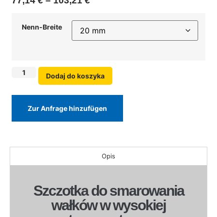
77,14
€
–
103,21
€
Nenn-Breite
Dodaj do koszyka
Zur Anfrage hinzufügen
Opis
Szczotka do smarowania
wałków w wysokiej