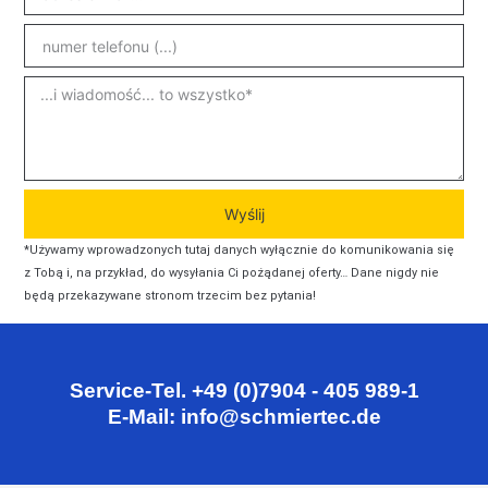
Wyślij
*Używamy wprowadzonych tutaj danych wyłącznie do komunikowania się
z Tobą i, na przykład, do wysyłania Ci pożądanej oferty… Dane nigdy nie
będą przekazywane stronom trzecim bez pytania!
Service-Tel. +49 (0)7904 - 405 989-1
E-Mail: info@schmiertec.de