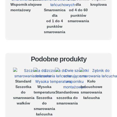
Wspornik
olejowe
dla
kroplowa
montażowy
Smarownica
od 4 do 60
dla
punktów
od 1 do 4
smarowania
punktów
smarowania
Podobne produkty
Standard
Koło
Szczotka
Wysoka
łańcuchowe
do
temperatura
Standardowa
smarowania
smarowania
Szczotka
szczotka do
łańcucha
wałków
do
smarowania
smarowania
łańcucha