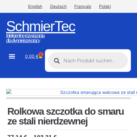
English
Deutsch
Français
Polski
SchmierTec
Inteligentne rozwiązania
dla płynniejszej pracy
0
0,00
€
STW-Industrial
STW-Stainless
Rolkowa szczotka do smaru
ze stali nierdzewnej