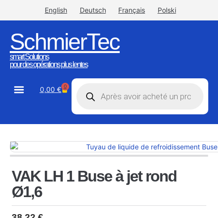
English
Deutsch
Français
Polski
SchmierTec
smart Solutions
pour des opérations plus lentes
0
0,00
€
STW-Industrial
STW-Stainless
VAK LH 1 Buse à jet rond
Ø1,6
38,22
€