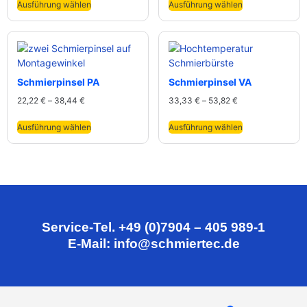
Ausführung wählen
Ausführung wählen
Schmierpinsel PA
Schmierpinsel VA
22,22
€
–
38,44
€
33,33
€
–
53,82
€
Ausführung wählen
Ausführung wählen
Service-Tel. +49 (0)7904 – 405 989-1
E-Mail: info@schmiertec.de