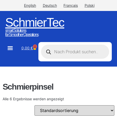
English
Deutsch
Français
Polski
SchmierTec
smart Solutions
for Smoother Operations
0
0,00
€
STW-Industrial
STW-Stainless
Schmierpinsel
Alle 6 Ergebnisse werden angezeigt