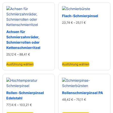
Flach-Schmierpinsel
23,74
€
–
25,11
€
Achsen für
Schmierzahnräder,
Schmierrollen oder
Kettenschmierritzel
25,12
€
–
88,41
€
Ausführung wählen
Ausführung wählen
Rollen-Schmierpinsel
Rollenschmierpinsel PA
Edelstahl
48,42
€
–
75,11
€
77,14
€
–
103,21
€