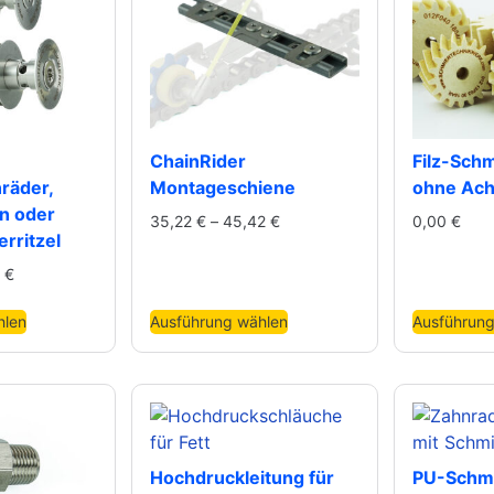
ChainRider
Filz-Sch
räder,
Montageschiene
ohne Ac
n oder
35,22
€
–
45,42
€
0,00
€
rritzel
1
€
hlen
Ausführung wählen
Ausführung
Hochdruckleitung für
PU-Schmi