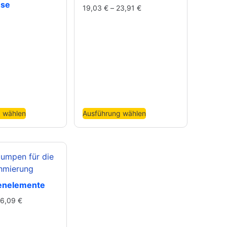
hse
19,03
€
–
23,91
€
 wählen
Ausführung wählen
enelemente
6,09
€