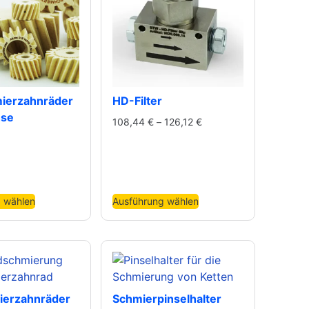
mierzahnräder
HD-Filter
hse
108,44
€
–
126,12
€
 wählen
Ausführung wählen
erzahnräder
Schmierpinselhalter