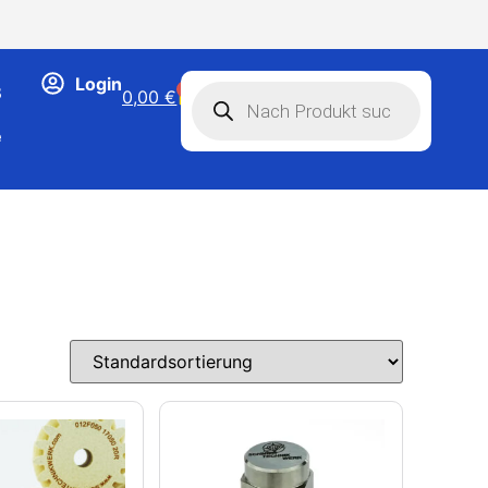
Login
B
0
0,00
€
e