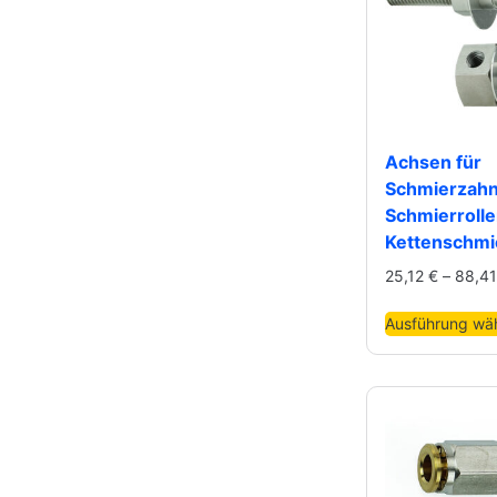
Achsen für
Schmierzahn
Schmierrolle
Kettenschmie
25,12
€
–
88,4
Ausführung wä