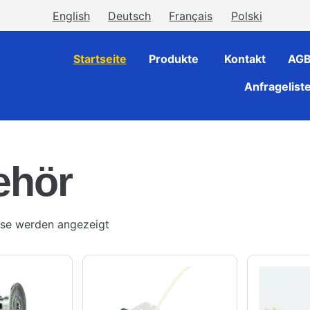
English
Deutsch
Français
Polski
Startseite
Produkte
Kontakt
AG
Anfragelist
ehör
isse werden angezeigt