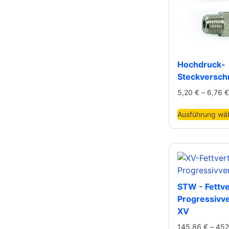
Hochdruck-
Steckversch
5,20
€
–
6,76
€
Ausführung wä
STW - Fettver
Progressivve
XV
145,86
€
–
452