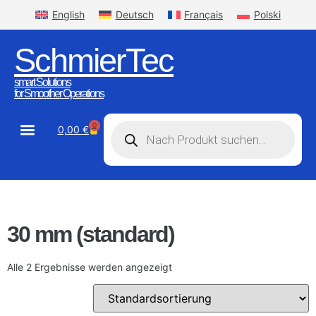
English
Deutsch
Français
Polski
SchmierTec
smart Solutions
for Smoother Operations
0
0,00
€
STW-Industrial
STW-Stainless
30 mm (standard)
Alle 2 Ergebnisse werden angezeigt