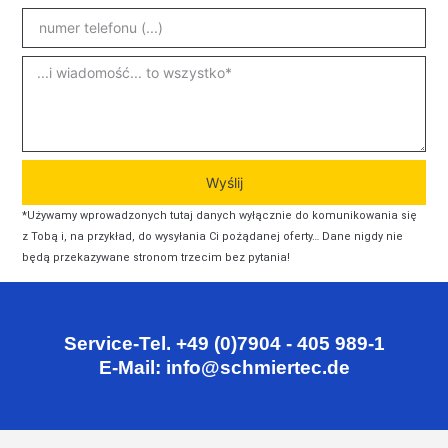
Wyślij
*Używamy wprowadzonych tutaj danych wyłącznie do komunikowania się
z Tobą i, na przykład, do wysyłania Ci pożądanej oferty… Dane nigdy nie
będą przekazywane stronom trzecim bez pytania!
Service-Tel. +49 (0)7904 - 405 989-1
E-Mail: info@schmiertec.de