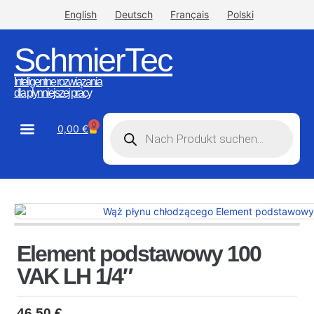
English
Deutsch
Français
Polski
SchmierTec
Inteligentne rozwiązania
dla płynniejszej pracy
0
0,00
€
STW-Industrial
STW-Stainless
Element podstawowy 100
VAK LH 1/4″
46,50
€