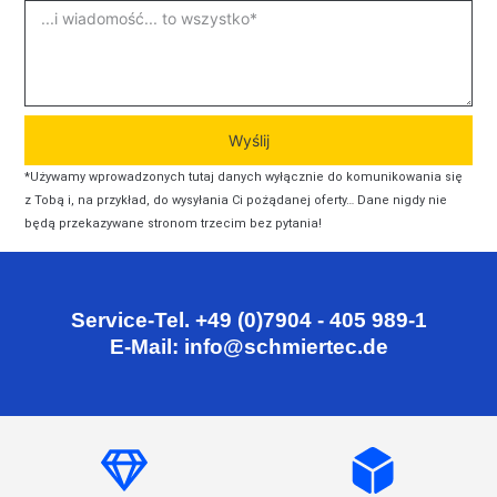
Wyślij
*Używamy wprowadzonych tutaj danych wyłącznie do komunikowania się
z Tobą i, na przykład, do wysyłania Ci pożądanej oferty… Dane nigdy nie
będą przekazywane stronom trzecim bez pytania!
Service-Tel. +49 (0)7904 - 405 989-1
E-Mail: info@schmiertec.de