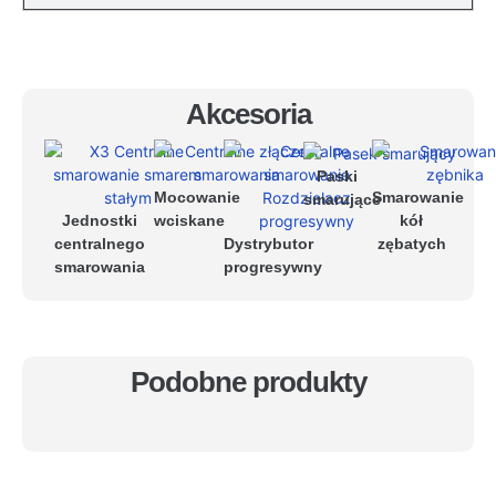
Akcesoria
Paski
Mocowanie
Smarowanie
smarujące
Jednostki
wciskane
kół
centralnego
Dystrybutor
zębatych
smarowania
progresywny
Podobne produkty