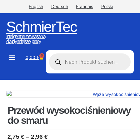
English
Deutsch
Français
Polski
SchmierTec
Inteligentne rozwiązania
dla płynniejszej pracy
0
0,00
€
STW-Industrial
STW-Stainless
Przewód wysokociśnieniowy
do smaru
2,75
€
–
2,96
€