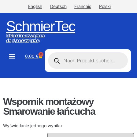
English
Deutsch
Français
Polski
SchmierTec
Inteligentne rozwiązania
dla płynniejszej pracy
0
0,00
€
STW-Industrial
STW-Stainless
Wspornik montażowy
Smarowanie łańcucha
Wyświetlanie jednego wyniku