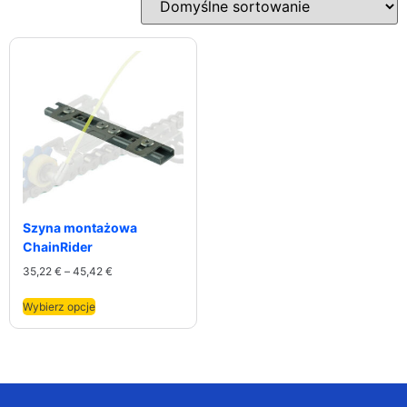
Szyna montażowa
ChainRider
35,22
€
–
45,42
€
Wybierz opcje