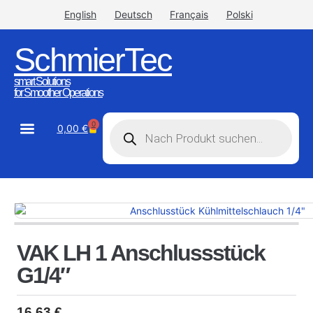
English
Deutsch
Français
Polski
SchmierTec
smart Solutions
for Smoother Operations
0
0,00
€
STW-Industrial
STW-Stainless
VAK LH 1 Anschlussstück
G1/4″
16,63
€