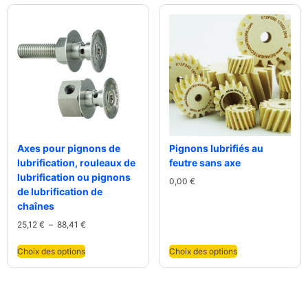
Axes pour pignons de
Pignons lubrifiés au
lubrification, rouleaux de
feutre sans axe
lubrification ou pignons
0,00
€
de lubrification de
chaînes
25,12
€
–
88,41
€
Choix des options
Choix des options